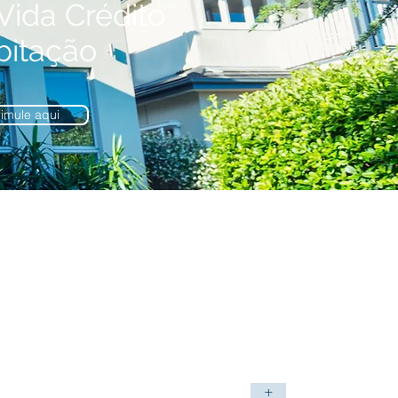
Vida Crédito
bitação
imule aqui
Lar
+