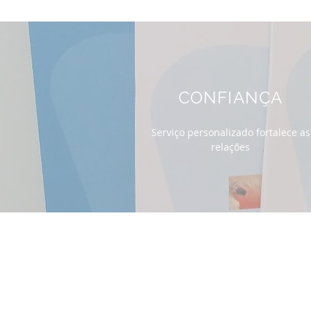
CONFIANÇA
Serviço personalizado fortalece as
relações