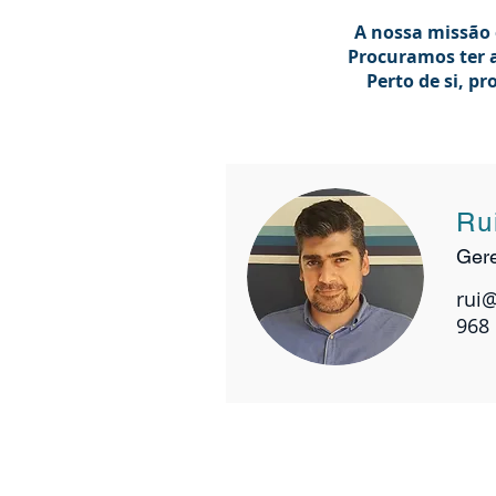
A nossa missão 
A nossa missão 
Procuramos ter a
Procuramos ter a
Perto de si, 
Perto de si, 
Ru
Gere
rui
968