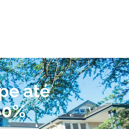
Seguros
Sinistros
Contacto
pe até
60%