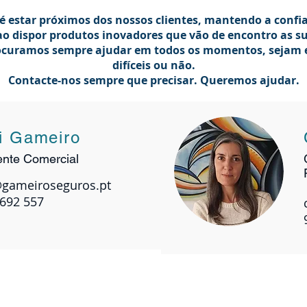
é estar próximos dos nossos clientes, mantendo a confi
é estar próximos dos nossos clientes, mantendo a confi
o dispor produtos inovadores que vão de encontro as s
o dispor produtos inovadores que vão de encontro as s
procuramos sempre ajudar em todos os momentos, sejam
procuramos sempre ajudar em todos os momentos, sejam
difíceis ou não.
difíceis ou não.
Contacte-nos sempre que precisar. Queremos ajudar.
Contacte-nos sempre que precisar. Queremos ajudar.
Rui Gameiro
i Gameiro
Gestor de Clientes
nte Comercial
rui@gameiroseguros.pt
@gameiroseguros.pt
968 692 557
 692 557
Lia Marques