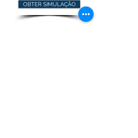
OBTER SIMULAÇÃO
O nosso telefone
+351 261 326 716
O nosso email
geral@gameiroseguros.pt
Os nossos horários
Segunda a Sexta das 9h30 às 13h00 e das
14h00 às 18h30