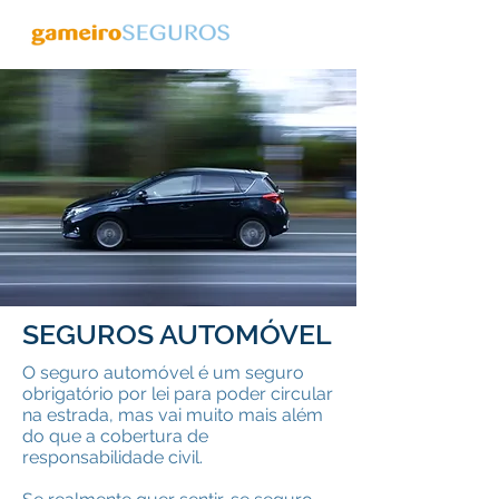
SEGUROS AUTOMÓVEL
O seguro automóvel é um seguro
obrigatório por lei para poder circular
na estrada, mas vai muito mais além
do que a cobertura de
responsabilidade civil.