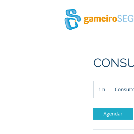
CONSU
Consultoria
1 h
1
Consulto
Agendar